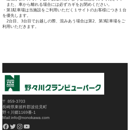
　また、車から離れる場合には必ずカギをお閉めください。
・第1駐車場は当施設をご利用いただく１サイトのお客様につき１台
を優先します。
　2台目、3台目でお越しの際、混みあう場合は第2、第3駐車場をご
利用いただきます。
〒 859-3703
長崎県東彼杵郡波佐見町
野々川郷1169番-1
Mail:info@nonokawa.com
Facebook
Twitter
Instagram
YouTube