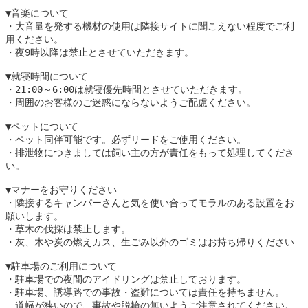
▼音楽について　
・大音量を発する機材の使用は隣接サイトに聞こえない程度でご利
用ください。
・夜9時以降は禁止とさせていただきます。
▼就寝時間について
・21:00～6:00は就寝優先時間とさせていただきます。
・周囲のお客様のご迷惑にならないようご配慮ください。
▼ペットについて
・ペット同伴可能です。必ずリードをご使用ください。
・排泄物につきましては飼い主の方が責任をもって処理してくださ
い。
▼マナーをお守りください
・隣接するキャンパーさんと気を使い合ってモラルのある設置をお
願いします。
・草木の伐採は禁止します。
・灰、木や炭の燃えカス、生ごみ以外のゴミはお持ち帰りください
▼駐車場のご利用について
・駐車場での夜間のアイドリングは禁止しております。
・駐車場、誘導路での事故・盗難については責任を持ちません。
　道幅が狭いので、事故や脱輪の無いようご注意されてください。