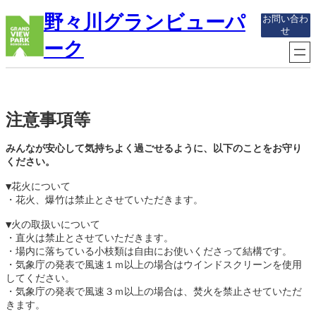
内
野々川グランビューパ
お問い合わ
容
せ
を
ーク
ス
キ
ッ
プ
注意事項等
みんなが安心して気持ちよく過ごせるように、以下のことをお守り
ください。
▼花火について
・花火、爆竹は禁止とさせていただきます。
▼火の取扱いについて
・直火は禁止とさせていただきます。
・場内に落ちている小枝類は自由にお使いくださって結構です。
・気象庁の発表で風速１ｍ以上の場合はウインドスクリーンを使用
してください。
・気象庁の発表で風速３ｍ以上の場合は、焚火を禁止させていただ
きます。