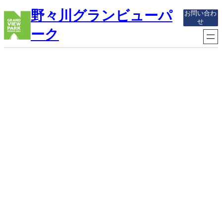
内
野々川グランビューパ
お問い合わ
容
せ
を
ーク
ス
キ
ッ
プ