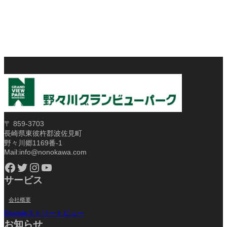
〒 859-3703
長崎県東彼杵郡波佐見町
野々川郷1169番-1
Mail:info@nonokawa.com
Facebook
Twitter
Instagram
YouTube
サービス
会社概要
Googleストリートビュー
お知らせ