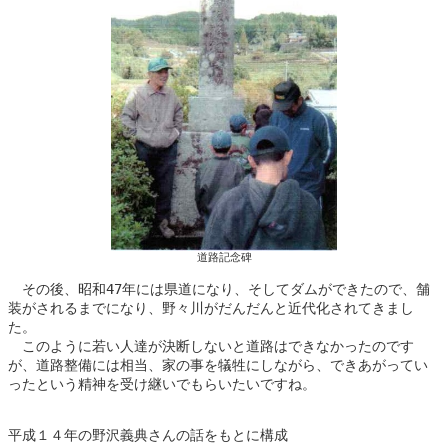
道路記念碑
　その後、昭和47年には県道になり、そしてダムができたので、舗
装がされるまでになり、野々川がだんだんと近代化されてきまし
た。

　このように若い人達が決断しないと道路はできなかったのです
が、道路整備には相当、家の事を犠牲にしながら、できあがってい
ったという精神を受け継いでもらいたいですね。

平成１４年の野沢義典さんの話をもとに構成