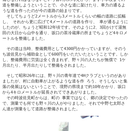
道を整備しようということで､ 小さな道に架けたり、車力の通るよ
うな道を作ったのが今の道路の始まりです。

　そしてちょうど2メートルから3メートルくらいの幅の道路に拡幅
し、 それから更に広げて4メートルの道路を作り、 車が通るように
したのが、ちょうど昭和12年頃です。そのように2、3回かけて湯無
田の大日から山中を通り、坂口の茶冷蔵庫の所までちょうど4キロメ
ートルを整備しました。

　その道は当時、整備費用として4300円かかっていますが、そのう
ち波佐見から補助金として600円をいただいたということです。しか
し、整備費用に労賃は全く含まれず、野々川の人たちが無償で 1ケ
月出たり、半月出たりして整備をされました。

　そして昭和26年には、野々川の青年達で4Hクラブというのがあり
ましたが、村に自動車が上がるような道を作 ろう、そうしないと集
落の発展はないということで、境野の県境まで約10年かかり、坂口
から4キロメートルが延長されてできあがりました。

　その時波佐見町からは、町の 事業ではなく、郷の決定でやったの
で、測量でも何でも野々川の人がやりました。それで中野七太郎さ
ん達が測量をして道路が整備されました。