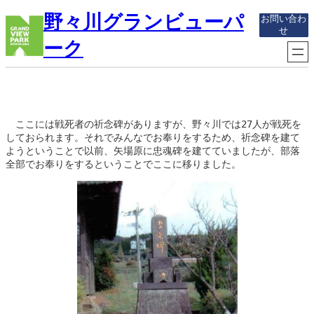
内
野々川グランビューパ
お問い合わ
容
せ
を
ーク
ス
キ
ッ
プ
　ここには戦死者の祈念碑がありますが、野々川では27人が戦死を
しておられます。それでみんなでお奉りをするため、祈念碑を建て
ようということで以前、矢場原に忠魂碑を建てていましたが、部落
全部でお奉りをするということでここに移りました。