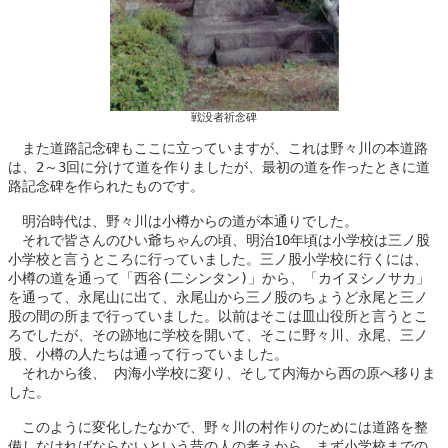
戦没者祈念碑
　また道路記念碑もここに立っていますが、これは野々川の本道路
は、2～3回に分けて道を作りましたが、最初の道を作ったときに道
路記念碑を作られたものです。

　明治時代は、野々川は小樽からの道が本通りでした。

　それで皆さんのひい爺ちゃんの頃、明治10年頃は小学校は三ノ股
小学校と言うところに行っていました。三ノ股小学校に行くには、
小樽の道を通って「西谷(二シンタン)」から、「カイヌシノサカ」
を通って、永尾山に出て、永尾山から三ノ股のちょうど永尾と三ノ
股の間の所まで行っていました。以前はそこは皿山役所と言うとこ
ろでしたが、その跡地に学校を開いて、そこに野々川、永尾、三ノ
股、小樽の人たちは通って行っていました。

　それから後、 内海小学校に変り、そして内海から西の原へ移りま
した。

　このように変化したなかで、野々川の村作りのためには道路を整
備しなければならないという昔の人の考えから、まず小学校までの