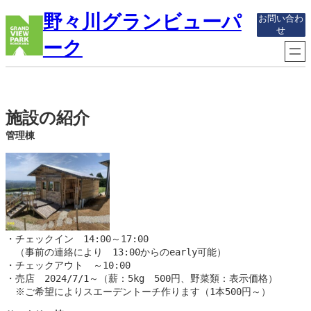
内
野々川グランビューパ
お問い合わ
容
せ
を
ーク
ス
キ
ッ
プ
施設の紹介
管理棟
・チェックイン　14:00～17:00
　（事前の連絡により　13:00からのearly可能）
・チェックアウト　～10:00
・売店　2024/7/1～（薪：5kg　500円、野菜類：表示価格）
　※ご希望によりスエーデントーチ作ります（1本500円～）