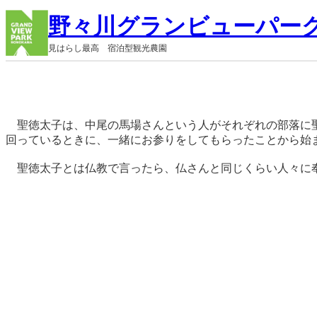
内
野々川グランビューパー
容
を
見はらし最高 宿泊型観光農園
ス
キ
ッ
プ
　聖徳太子は、中尾の馬場さんという人がそれぞれの部落に
回っているときに、一緒にお参りをしてもらったことから始ま